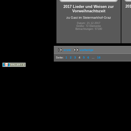
20
2017 Lieder und Weisen zur
Vorweihnachtszeit
zu Gast im Steiermarkhof-Graz
Datum: 21.12.2017
Größe: 72 Elemente
Betrachtungen: 57190
erste
vorherige
Seite:
1
2
3
4
5
6
...
16