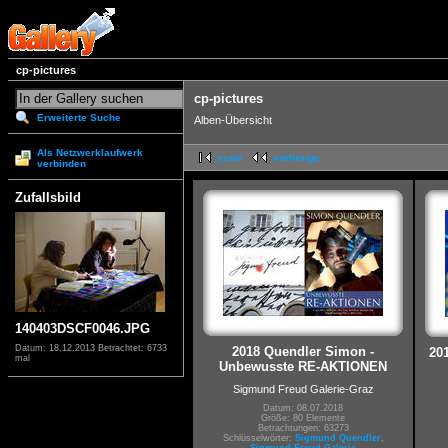
cp-pictures
cp-pictures
Erweiterte Suche
Alben-Übersicht
Als Netzwerklaufwerk
erste
vorherige
verbinden
Zufallsbild
140403DSCF0046.JPG
Datum: 18.12.2013
Betrachtet: 6733
2018 Quendler Simon -
201
mal
Unbewusste RE-AKTIONEN
Sigmund Freud Galerie-Graz
Datum: 08.07.2018
Größe: 80 Elemente
Betrachtungen: 63273
Schlüsselwörter:
Sigmund Quendler
,