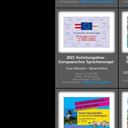
Schlüsselwörter:
2025 Grazer Sprachenfest
Sch
2021 Verleihungsfeier -
Europaeisches Sprachensiegel-
S
Graz Museum - Sprachenfest
202
Datum: 29.09.2021
Größe: 65 Elemente
Betrachtungen: 775148
Größ
Schlüsselwörter:
2021 Verleihungsfeier