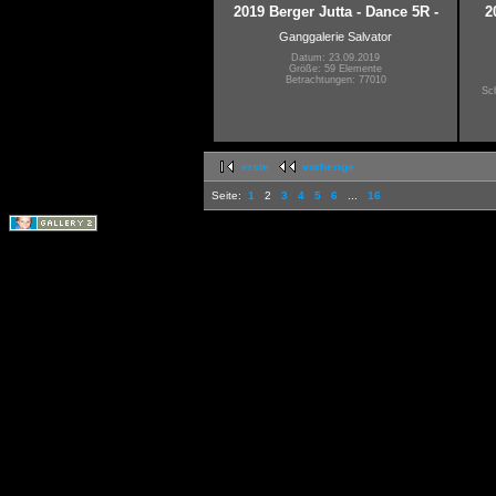
2019 Berger Jutta - Dance 5R -
2
Ganggalerie Salvator
Datum: 23.09.2019
Größe: 59 Elemente
Betrachtungen: 77010
Sc
erste
vorherige
Seite:
1
2
3
4
5
6
...
16