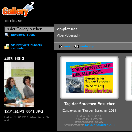
cp-pictures
cp-pictures
Erweiterte Suche
Alben-Übersicht
Als Netzwerklaufwerk
erste
vorherige
verbinden
Zufallsbild
Tag der Sprachen Besucher
Eurpaeischer Tag der Sprachen 2013
120416CP1_0041.JPG
Datum: 07.10.2013
Datum: 16.04.2012
Betrachtet: 4339
Größe: 168 Elemente
mal
Betrachtungen: 301282
Schlüsselwörter:
Tag der Sprachen 2013