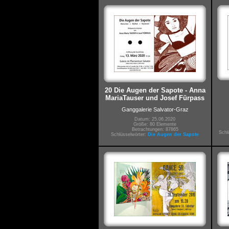
20 Die Augen der Sapote - Anna
MariaTauser und Josef Fürpass
Ganggalerie Salvator-Graz
Datum: 25.06.2020
Größe: 80 Elemente
Betrachtungen: 87865
Schl
Schlüsselwörter:
Die Augen der Sapote