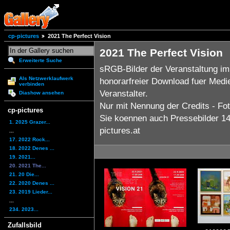
cp-pictures
2021 The Perfect Vision
2021 The Perfect Vision
Erweiterte Suche
sRGB-Bilder der Veranstaltung i
Als Netzwerklaufwerk
honorarfreier Download fuer Medi
verbinden
Veranstalter.
Diashow ansehen
Nur mit Nennung der Credits - Fot
cp-pictures
Sie koennen auch Pressebilder 14x
1. 2025 Grazer...
pictures.at
...
17. 2022 Rock...
18. 2022 Denes ...
19. 2021...
20. 2021 The...
21. 20 Die...
22. 2020 Denes ...
23. 2019 Lieder...
...
234. 2023...
Zufallsbild