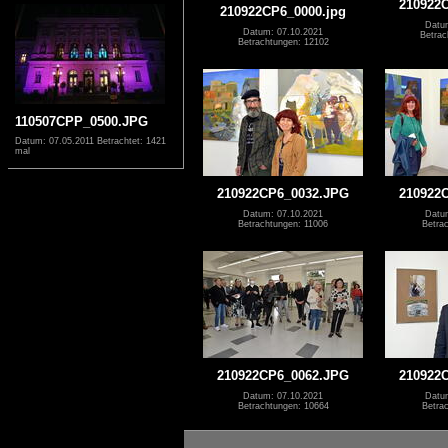
210922
210922CP6_0000.jpg
Datu
Datum: 07.10.2021
Betrac
Betrachtungen: 12102
110507CPP_0500.JPG
Datum: 07.05.2011
Betrachtet: 1421
mal
210922CP6_0032.JPG
210922
Datum: 07.10.2021
Datu
Betrachtungen: 11006
Betra
210922CP6_0062.JPG
210922
Datum: 07.10.2021
Datu
Betrachtungen: 10664
Betra