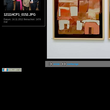
121114CP1_0152.JPG
Datum: 14.11.2012
Betrachtet: 1474
mal
erste
vorherige