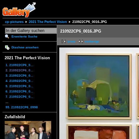
cp-pictures
2021 The Perfect Vision
210922CP6_0016.JPG
210922CP6_0016.JPG
Erweiterte Suche
erste
vorherige
Diashow ansehen
2021 The Perfect Vision
1. 210922CP6_0...
2. 210922CP6_0...
3. 210922CP6_0...
4. 210922CP6_0...
5. 210922CP6_0...
6. 210922CP6_0...
7. 210922CP6_0...
...
95. 210922CP6_0998
Zufallsbild