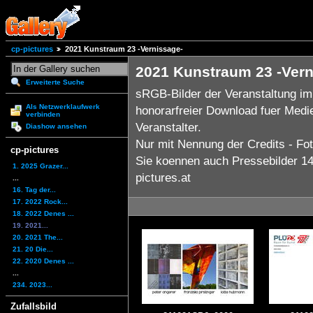
cp-pictures
2021 Kunstraum 23 -Vernissage-
2021 Kunstraum 23 -Vern
Erweiterte Suche
sRGB-Bilder der Veranstaltung i
Als Netzwerklaufwerk
honorarfreier Download fuer Medi
verbinden
Veranstalter.
Diashow ansehen
Nur mit Nennung der Credits - Fot
cp-pictures
Sie koennen auch Pressebilder 14x
1. 2025 Grazer...
pictures.at
...
16. Tag der...
17. 2022 Rock...
18. 2022 Denes ...
19. 2021...
20. 2021 The...
21. 20 Die...
22. 2020 Denes ...
...
234. 2023...
Zufallsbild