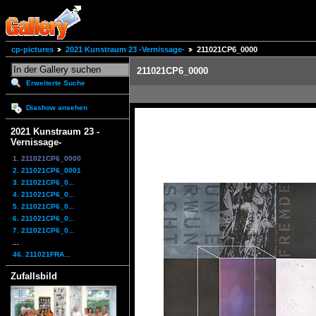
cp-pictures
2021 Kunstraum 23 -Vernissage-
211021CP6_0000
211021CP6_0000
Erweiterte Suche
Diashow ansehen
2021 Kunstraum 23 -
Vernissage-
1. 211021CP6_0000
2. 211021CP6_0001
3. 211021CP6_0...
4. 211021CP6_0...
5. 211021CP6_0...
6. 211021CP6_0...
7. 211021CP6_0...
...
46. 211021FRA...
Zufallsbild