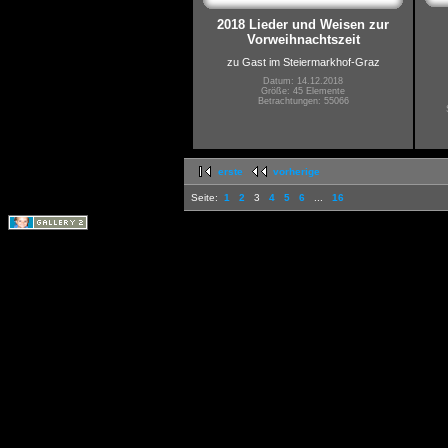
2018 Lieder und Weisen zur
Vorweihnachtszeit
zu Gast im Steiermarkhof-Graz
Datum: 14.12.2018
Größe: 45 Elemente
Betrachtungen: 55066
erste
vorherige
Seite:
1
2
3
4
5
6
...
16