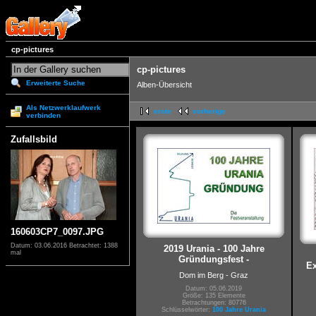
cp-pictures
cp-pictures
Erweiterte Suche
Alben-Übersicht
Als Netzwerklaufwerk
erste
vorherige
verbinden
Zufallsbild
160603CP7_0097.JPG
Datum: 03.06.2016
Betrachtet: 1388
2019 Urania - 100 Jahre
mal
Gründungsfest -
Ex
Dom im Berg - Graz
Datum: 05.06.2019
Größe: 135 Elemente
Betrachtungen: 80776
Schlüsselwörter:
100 Jahre Urania