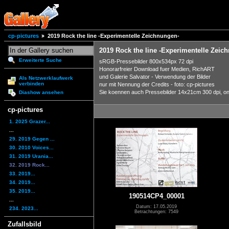
cp-pictures
2019 Rock the line -Experimentelle Zeichnungen-
2019 Rock the line -Experimentelle Zeic
Erweiterte Suche
sRGB-Pressebilder 800x534px 72 dpi
Honorarfreier Download fuer Medien, RichART
und Galerie Salvator - Verwendung der Bilder
Als Netzwerklaufwerk
verbinden
nur mit Nennung der Credits - foto: cp-pictures
Sie koennen auch Pressebilder 14x21cm 300 dpi, onli
Diashow ansehen
cp-pictures
1. 2025 Grazer...
...
29. 2019 Gegen ...
30. 2010 Voices...
31. 2019 Urania...
32. 2019 Rock...
33. 2019...
34. 2019...
35. 2019...
190514CP4_00001
...
Datum: 17.05.2019
234. 2023...
Betrachtungen: 7549
Zufallsbild