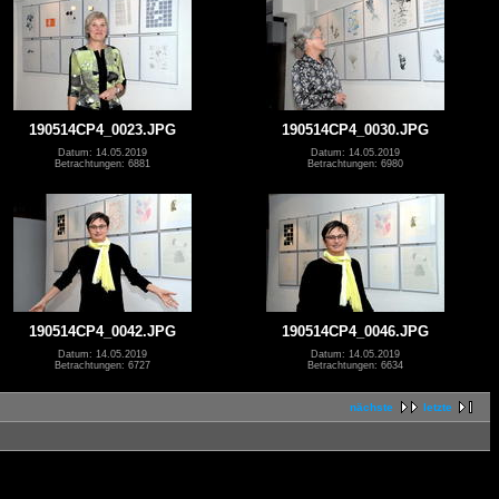
190514CP4_0023.JPG
190514CP4_0030.JPG
Datum: 14.05.2019
Datum: 14.05.2019
Betrachtungen: 6881
Betrachtungen: 6980
190514CP4_0042.JPG
190514CP4_0046.JPG
Datum: 14.05.2019
Datum: 14.05.2019
Betrachtungen: 6727
Betrachtungen: 6634
nächste
letzte