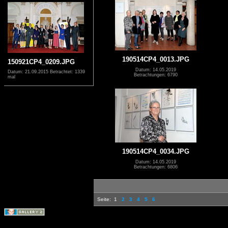
190514CP4_0013.JPG
150921CP4_0209.JPG
Datum: 14.05.2019
Datum: 21.09.2015
Betrachtet: 1339
Betrachtungen: 6790
mal
190514CP4_0034.JPG
Datum: 14.05.2019
Betrachtungen: 6806
Seite:
1
2
3
4
5
6