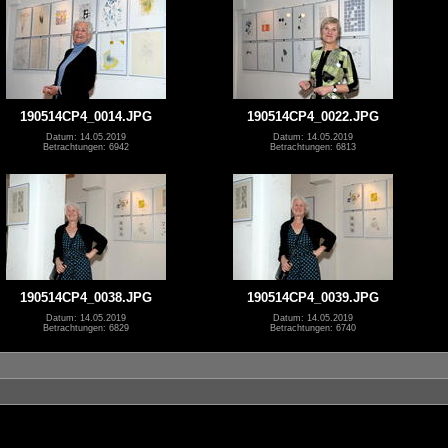
190514CP4_0014.JPG
190514CP4_0022.JPG
Datum: 14.05.2019
Datum: 14.05.2019
Betrachtungen: 6942
Betrachtungen: 6813
190514CP4_0038.JPG
190514CP4_0039.JPG
Datum: 14.05.2019
Datum: 14.05.2019
Betrachtungen: 6829
Betrachtungen: 6740