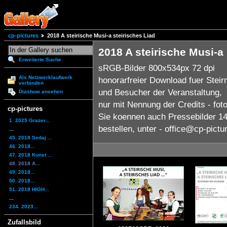
cp-pictures
2018 A steirische Musi-a steirisches Liad
2018 A steirische Musi-a 
Erweiterte Suche
sRGB-Bilder 800x534px 72 dpi
Als Netzwerklaufwerk
honorarfreier Download fuer Stei
verbinden
und Besucher der Veranstaltung,
Diashow ansehen
nur mit Nennung der Credits - foto
cp-pictures
Sie koennen auch Pressebilder 1
1. 2025 Grazer...
bestellen, unter - office@cp-pictu
...
45. 2018 Sedaj ...
46. 2018...
47. 2018 Kunst ...
48. 2018 A...
49. 2018...
50. 2018...
51. 2018 HIGH...
...
234. 2023...
Zufallsbild