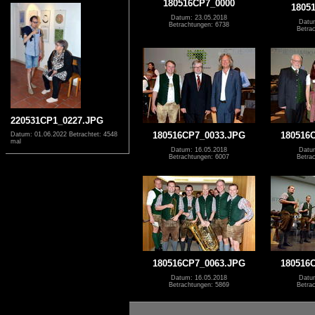
180516CP7_0000
1805
Datum: 23.05.2018
Datu
Betrachtungen: 6738
Betra
220531CP1_0227.JPG
180516CP7_0033.JPG
180516
Datum: 01.06.2022
Betrachtet: 4548
mal
Datum: 16.05.2018
Datu
Betrachtungen: 6007
Betra
180516CP7_0063.JPG
180516
Datum: 16.05.2018
Datu
Betrachtungen: 5869
Betra