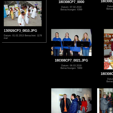
180308
180308CP7_0000
Datu
Datum: 07.02.2018
Betra
Betrachtungen: 6399
130926CP3_0810.JPG
Datum: 01.02.2013
Betrachtet: 1178
mal
180308CP7_0021.JPG
Datum: 06.03.2018
Betrachtungen: 5969
180308
Datu
Betra