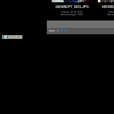
180308CP7_0031.JPG
180308
Datum: 06.03.2018
Datu
Betrachtungen: 5903
Betra
Seite:
1
2
3