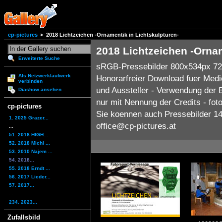
cp-pictures
2018 Lichtzeichen -Ornamentik in Lichtskulpturen-
2018 Lichtzeichen -Ornam
Erweiterte Suche
sRGB-Pressebilder 800x534px 72
Als Netzwerklaufwerk
Honorarfreier Download fuer Med
verbinden
und Aussteller - Verwendung der B
Diashow ansehen
nur mit Nennung der Credits - foto
cp-pictures
Sie koennen auch Pressebilder 14x
1. 2025 Grazer...
office@cp-pictures.at
...
51. 2018 HIGH...
52. 2018 Michl ...
53. 2010 Najem ...
54. 2018...
55. 2018 Erndt ...
56. 2017 Lieder...
57. 2017...
...
234. 2023...
Zufallsbild