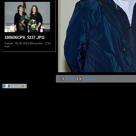
180606CP8_5237.JPG
Datum: 06.06.2018
Betrachtet: 1724
mal
erste
vorherige