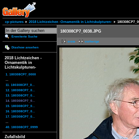
cp-pictures
2018 Lichtzeichen -Ornamentik in Lichtskulpturen-
180308CP7_0
180308CP7_0038.JPG
Erweiterte Suche
erste
vorherige
Diashow ansehen
2018 Lichtzeichen -
Ornamentik in
Lichtskulpturen-
1. 180308CP7_0000
...
11. 180308CP7_0...
12. 180308CP7_0...
13. 180308CP7_0...
14. 180308CP7_0...
15. 180308CP7_0...
16. 180308CP7_0...
17. 180308CP7_0...
...
40. 180308CP7_0999
Zufallsbild