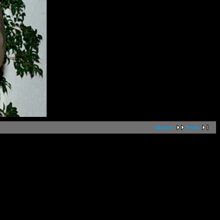
nächste
letzte