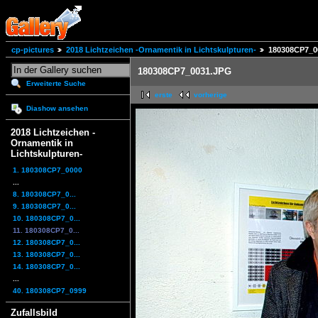
cp-pictures
2018 Lichtzeichen -Ornamentik in Lichtskulpturen-
180308CP7_0
180308CP7_0031.JPG
Erweiterte Suche
erste
vorherige
Diashow ansehen
2018 Lichtzeichen -
Ornamentik in
Lichtskulpturen-
1. 180308CP7_0000
...
8. 180308CP7_0...
9. 180308CP7_0...
10. 180308CP7_0...
11. 180308CP7_0...
12. 180308CP7_0...
13. 180308CP7_0...
14. 180308CP7_0...
...
40. 180308CP7_0999
Zufallsbild