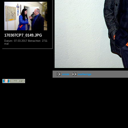
170307CP7_0149.JPG
Datum: 07.03.2017
Betrachtet: 2711
mal
erste
vorherige