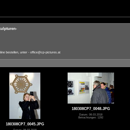
kulpturen-
ne bestellen, unter - office@cp-pictures.at
180308CP7_0048.JPG
Datum: 06.03.2018
Betrachtungen: 1292
180308CP7_0045.JPG
Datum: 06.03.2018