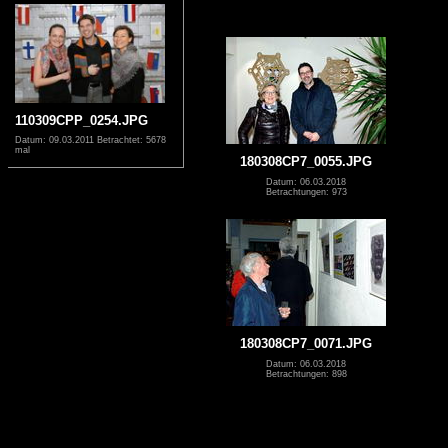
110309CPP_0254.JPG
Datum: 09.03.2011
Betrachtet: 5678
mal
180308CP7_0055.JPG
Datum: 06.03.2018
Betrachtungen: 973
180308CP7_0071.JPG
Datum: 06.03.2018
Betrachtungen: 898