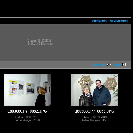
Anmelden
Registrieren
Datum: 08.03.2018
Größe: 40 Elemente
nächste
letzte
180308CP7_0052.JPG
180308CP7_0053.JPG
Datum: 06.03.2018
Datum: 06.03.2018
Betrachtungen: 1188
Betrachtungen: 1156