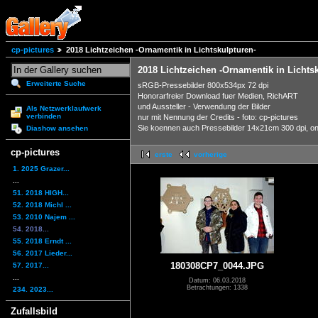
cp-pictures
2018 Lichtzeichen -Ornamentik in Lichtskulpturen-
2018 Lichtzeichen -Ornamentik in Lichts
Erweiterte Suche
sRGB-Pressebilder 800x534px 72 dpi
Honorarfreier Download fuer Medien, RichART
und Aussteller - Verwendung der Bilder
Als Netzwerklaufwerk
verbinden
nur mit Nennung der Credits - foto: cp-pictures
Sie koennen auch Pressebilder 14x21cm 300 dpi, onli
Diashow ansehen
cp-pictures
erste
vorherige
1. 2025 Grazer...
...
51. 2018 HIGH...
52. 2018 Michl ...
53. 2010 Najem ...
54. 2018...
55. 2018 Erndt ...
56. 2017 Lieder...
180308CP7_0044.JPG
57. 2017...
...
Datum: 06.03.2018
Betrachtungen: 1338
234. 2023...
Zufallsbild