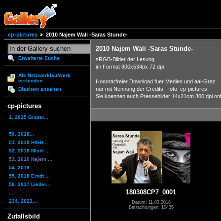
cp-pictures
2010 Najem Wali -Saras Stunde-
2010 Najem Wali -Saras Stunde-
Erweiterte Suche
sRGB-Bilder der Lesung
im Format 800x534px 72 dpi
Als Netzwerklaufwerk
verbinden
Honorarfreier Download fuer Medien und aai-Graz
nur mit Nennung der Credits - foto: cp-pictures
Diashow ansehen
Sie koennen auch Pressebilder 14x21cm 300 dpi onlin
cp-pictures
1. 2025 Grazer...
...
50. 2018...
51. 2018 HIGH...
52. 2018 Michl ...
53. 2010 Najem ...
54. 2018...
55. 2018 Erndt ...
56. 2017 Lieder...
180308CP7_0001
...
234. 2023...
Datum: 11.03.2018
Betrachtungen: 10435
Zufallsbild