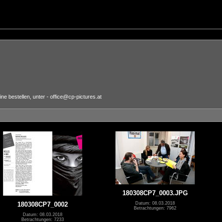
e bestellen, unter - office@cp-pictures.at
180308CP7_0003.JPG
Datum: 08.03.2018
180308CP7_0002
Betrachtungen: 7962
Datum: 08.03.2018
Betrachtungen: 7233