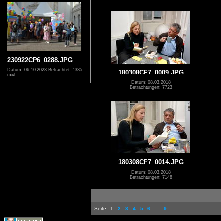
230922CP6_0288.JPG
Datum: 06.10.2023
Betrachtet: 1335
180308CP7_0009.JPG
mal
Datum: 08.03.2018
Betrachtungen: 7723
180308CP7_0014.JPG
Datum: 08.03.2018
Betrachtungen: 7148
Seite:
1
2
3
4
5
6
...
9