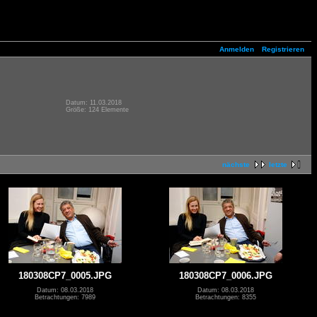
Anmelden
Registrieren
Datum: 11.03.2018
Größe: 124 Elemente
nächste
letzte
180308CP7_0005.JPG
180308CP7_0006.JPG
Datum: 08.03.2018
Datum: 08.03.2018
Betrachtungen: 7989
Betrachtungen: 8355