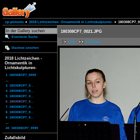
cp-pictures
2018 Lichtzeichen -Ornamentik in Lichtskulpturen-
180308CP7_0
180308CP7_0021.JPG
Erweiterte Suche
erste
vorherige
Diashow ansehen
2018 Lichtzeichen -
Ornamentik in
Lichtskulpturen-
1. 180308CP7_0000
...
3. 180308CP7_0...
4. 180308CP7_0...
5. 180308CP7_0...
6. 180308CP7_0...
7. 180308CP7_0...
8. 180308CP7_0...
9. 180308CP7_0...
...
40. 180308CP7_0999
Zufallsbild