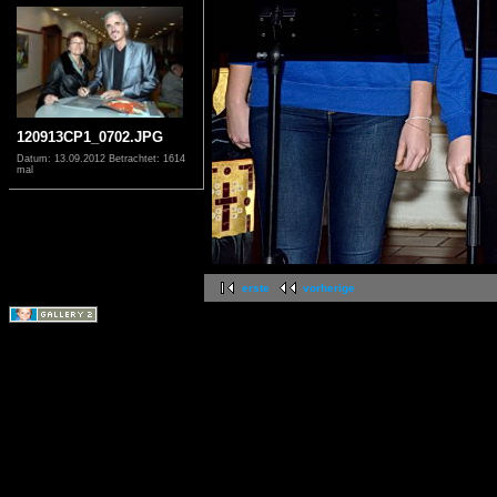
120913CP1_0702.JPG
Datum: 13.09.2012
Betrachtet: 1614
mal
erste
vorherige