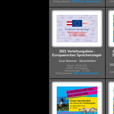
Schlüsselwörter:
2025 Grazer Sprachenfest
Sch
2021 Verleihungsfeier -
Europaeisches Sprachensiegel-
S
Graz Museum - Sprachenfest
202
Datum: 29.09.2021
Größe: 65 Elemente
Betrachtungen: 777109
Größ
Schlüsselwörter:
2021 Verleihungsfeier