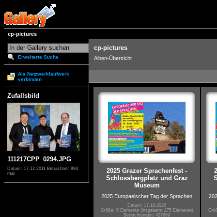
cp-pictures
cp-pictures
Erweiterte Suche
Alben-Übersicht
Als Netzwerklaufwerk
verbinden
Zufallsbild
111217CPP_0294.JPG
Datum: 17.12.2011
Betrachtet: 994
2025 Grazer Sprachenfest -
mal
Schlossbergplatz und Graz
S
Museum
2025 Europaeischer Tag der Sprachen
202
Datum: 17.10.2025
Größe: 5 Elemente (insgesamt 275 Elemente)
Größ
Betrachtungen: 427669