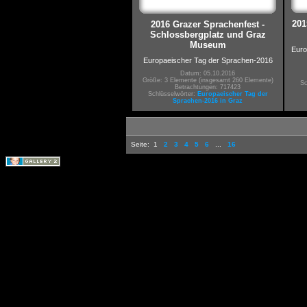
201
2016 Grazer Sprachenfest -
Schlossbergplatz und Graz
Museum
Euro
Europaeischer Tag der Sprachen-2016
Datum: 05.10.2016
Größe: 3 Elemente (insgesamt 260 Elemente)
Sc
Betrachtungen: 717423
Schlüsselwörter:
Europaeischer Tag der
Sprachen-2016 in Graz
Seite:
1
2
3
4
5
6
...
16