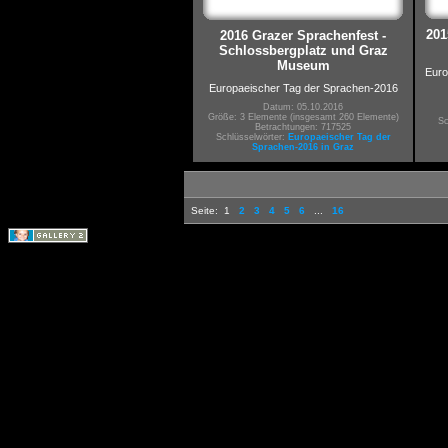
201
2016 Grazer Sprachenfest -
Schlossbergplatz und Graz
Museum
Euro
Europaeischer Tag der Sprachen-2016
Datum: 05.10.2016
Größe: 3 Elemente (insgesamt 260 Elemente)
Sc
Betrachtungen: 717525
Schlüsselwörter:
Europaeischer Tag der
Sprachen-2016 in Graz
Seite:
1
2
3
4
5
6
...
16