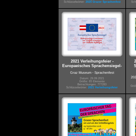
Schlüsselwörter:
2025 Grazer Sprachenfest
Sch
2021 Verleihungsfeier -
Europaeisches Sprachensiegel-
S
Graz Museum - Sprachenfest
202
Datum: 29.09.2021
Größe: 65 Elemente
Betrachtungen: 777283
Größ
Schlüsselwörter:
2021 Verleihungsfeier