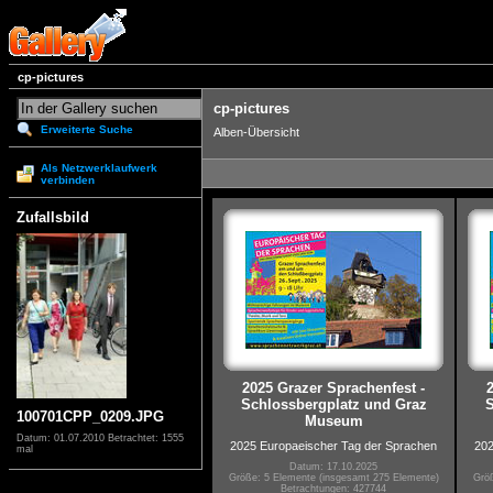
cp-pictures
cp-pictures
Erweiterte Suche
Alben-Übersicht
Als Netzwerklaufwerk
verbinden
Zufallsbild
2025 Grazer Sprachenfest -
Schlossbergplatz und Graz
S
100701CPP_0209.JPG
Museum
Datum: 01.07.2010
Betrachtet: 1555
2025 Europaeischer Tag der Sprachen
202
mal
Datum: 17.10.2025
Größe: 5 Elemente (insgesamt 275 Elemente)
Größ
Betrachtungen: 427744