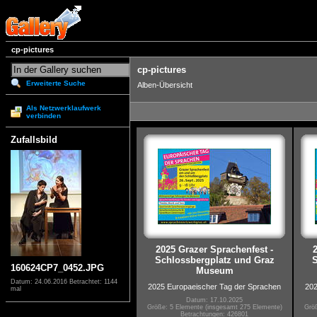
cp-pictures
cp-pictures
Erweiterte Suche
Alben-Übersicht
Als Netzwerklaufwerk
verbinden
Zufallsbild
2025 Grazer Sprachenfest -
Schlossbergplatz und Graz
S
160624CP7_0452.JPG
Museum
Datum: 24.06.2016
Betrachtet: 1144
2025 Europaeischer Tag der Sprachen
202
mal
Datum: 17.10.2025
Größe: 5 Elemente (insgesamt 275 Elemente)
Größ
Betrachtungen: 426801