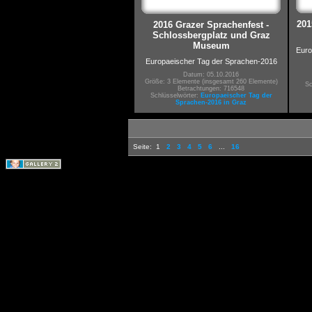
201
2016 Grazer Sprachenfest -
Schlossbergplatz und Graz
Museum
Euro
Europaeischer Tag der Sprachen-2016
Datum: 05.10.2016
Größe: 3 Elemente (insgesamt 260 Elemente)
Sc
Betrachtungen: 716548
Schlüsselwörter:
Europaeischer Tag der
Sprachen-2016 in Graz
Seite:
1
2
3
4
5
6
...
16