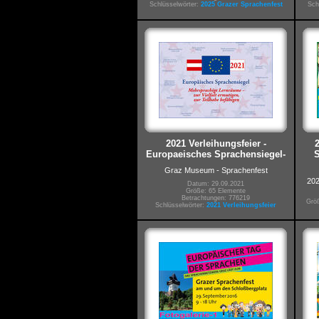
Schlüsselwörter:
2025 Grazer Sprachenfest
Sch
2021 Verleihungsfeier -
Europaeisches Sprachensiegel-
S
Graz Museum - Sprachenfest
202
Datum: 29.09.2021
Größe: 65 Elemente
Betrachtungen: 776219
Größ
Schlüsselwörter:
2021 Verleihungsfeier