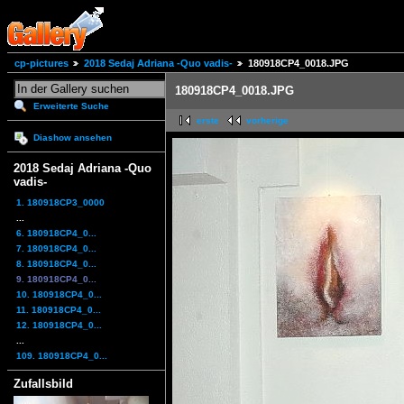
cp-pictures
2018 Sedaj Adriana -Quo vadis-
180918CP4_0018.JPG
180918CP4_0018.JPG
Erweiterte Suche
erste
vorherige
Diashow ansehen
2018 Sedaj Adriana -Quo
vadis-
1. 180918CP3_0000
...
6. 180918CP4_0...
7. 180918CP4_0...
8. 180918CP4_0...
9. 180918CP4_0...
10. 180918CP4_0...
11. 180918CP4_0...
12. 180918CP4_0...
...
109. 180918CP4_0...
Zufallsbild