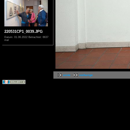
220531CP1_0039.JPG
Datum: 01.06.2022
Betrachtet: 6637
mal
erste
vorherige