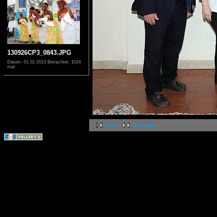
130926CP3_0843.JPG
Datum: 01.02.2013
Betrachtet: 1024
mal
erste
vorherige