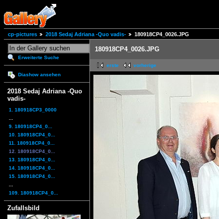
cp-pictures
2018 Sedaj Adriana -Quo vadis-
180918CP4_0026.JPG
180918CP4_0026.JPG
Erweiterte Suche
erste
vorherige
Diashow ansehen
2018 Sedaj Adriana -Quo
vadis-
1. 180918CP3_0000
...
9. 180918CP4_0...
10. 180918CP4_0...
11. 180918CP4_0...
12. 180918CP4_0...
13. 180918CP4_0...
14. 180918CP4_0...
15. 180918CP4_0...
...
109. 180918CP4_0...
Zufallsbild