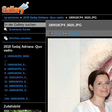
cp-pictures
2018 Sedaj Adriana -Quo vadis-
180918CP4_0020.JPG
180918CP4_0020.JPG
Erweiterte Suche
erste
vorherige
Diashow ansehen
2018 Sedaj Adriana -Quo
vadis-
1. 180918CP3_0000
...
7. 180918CP4_0...
8. 180918CP4_0...
9. 180918CP4_0...
10. 180918CP4_0...
11. 180918CP4_0...
12. 180918CP4_0...
13. 180918CP4_0...
...
109. 180918CP4_0...
Zufallsbild