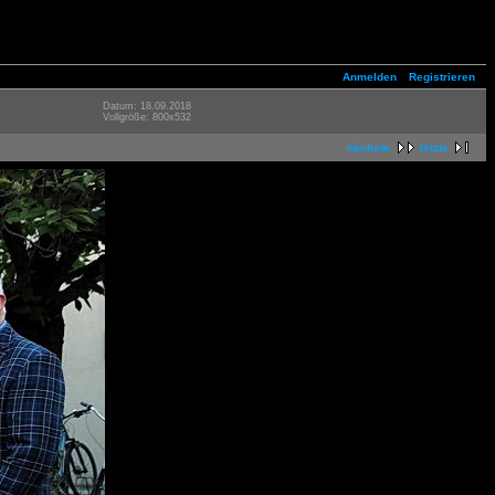
Anmelden
Registrieren
Datum: 18.09.2018
Vollgröße: 800x532
nächste
letzte