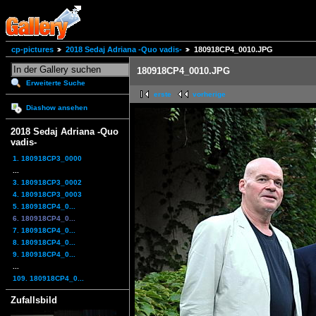
cp-pictures
2018 Sedaj Adriana -Quo vadis-
180918CP4_0010.JPG
180918CP4_0010.JPG
Erweiterte Suche
erste
vorherige
Diashow ansehen
2018 Sedaj Adriana -Quo
vadis-
1. 180918CP3_0000
...
3. 180918CP3_0002
4. 180918CP3_0003
5. 180918CP4_0...
6. 180918CP4_0...
7. 180918CP4_0...
8. 180918CP4_0...
9. 180918CP4_0...
...
109. 180918CP4_0...
Zufallsbild