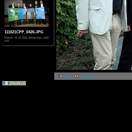
111021CPP_0426.JPG
Datum: 21.10.2011
Betrachtet: 1162
mal
erste
vorherige