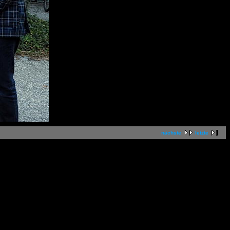
nächste
letzte