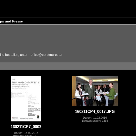
ips und Presse
e bestellen, unter - office@cp-pictures.at
160211CP4_0017.JPG
Datum: 11.02.2016
Betrachtungen: 1354
160211CP7_0003
Datum: 16.02.2016
Betrachtungen: 1211