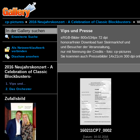
cp-pictures
2016 Neujahrskonzert - A Celebration of Classic Blockbusters-
V
Vips und Presse
Erweiterte Suche
sRGB-Bilder 800x534px 72 dpi
honorarfreier Download fuer Steirmarkhof und
und Besucher der Veranstaltung,
Als Netzwerklaufwerk
verbinden
nur mit Nennung der Credits - foto: cp-pictures
Sie koennen auch Pressebilder 14x21cm 300 dpi onlin
Diashow ansehen
2016 Neujahrskonzert - A
Celebration of Classic
Blockbusters-
1. Vips und...
2. Das Orchester
Zufallsbild
160211CP7_0002
Datum: 16.02.2016
Betrachtungen: 2153