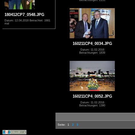
180412CP7_0548.JPG
Datum: 12.04.2018
Betrachtet: 1661
mal
160211CP4_0034.JPG
Datum: 11.02.2016
Betrachtungen: 1839
160211CP4_0052.JPG
Datum: 11.02.2016
Betrachtungen: 1390
Seite:
1
2
3