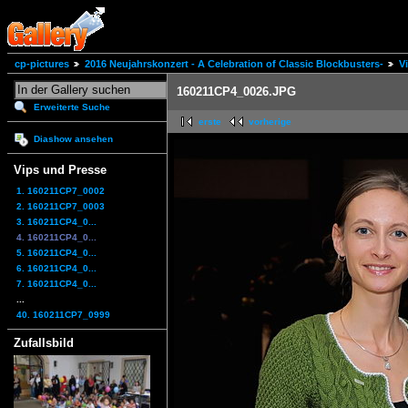
cp-pictures
2016 Neujahrskonzert - A Celebration of Classic Blockbusters-
V
160211CP4_0026.JPG
Erweiterte Suche
erste
vorherige
Diashow ansehen
Vips und Presse
1. 160211CP7_0002
2. 160211CP7_0003
3. 160211CP4_0...
4. 160211CP4_0...
5. 160211CP4_0...
6. 160211CP4_0...
7. 160211CP4_0...
...
40. 160211CP7_0999
Zufallsbild