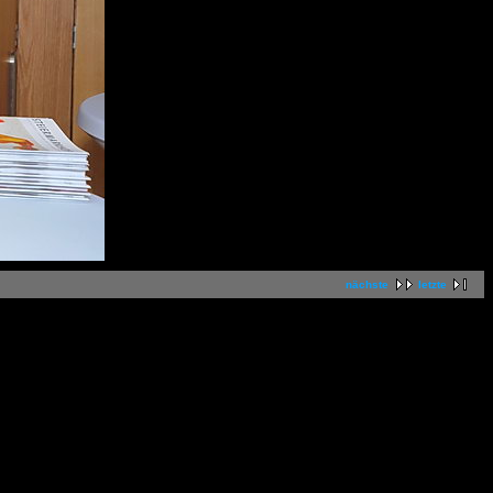
nächste
letzte