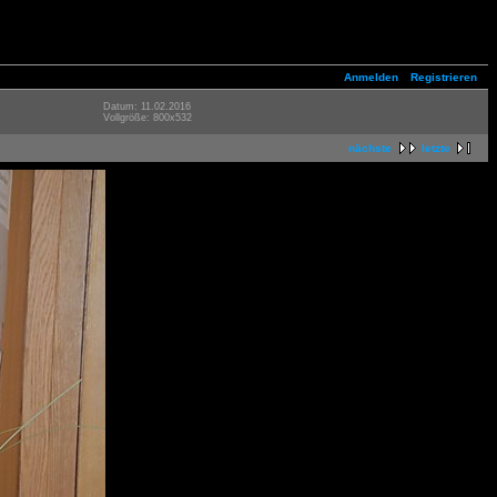
Anmelden
Registrieren
Datum: 11.02.2016
Vollgröße: 800x532
nächste
letzte