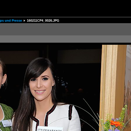
ips und Presse
160211CP4_0026.JPG