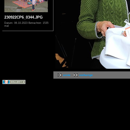
230922CP6_0344.JPG
Datum: 06.10.2023
Betrachtet: 1535
mal
erste
vorherige