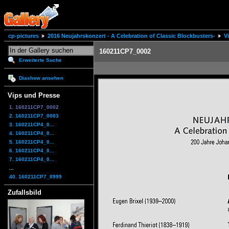
cp-pictures
2016 Neujahrskonzert - A Celebration of Classic Blockbusters-
V
160211CP7_0002
Erweiterte Suche
Diashow ansehen
Vips und Presse
1. 160211CP7_0002
2. 160211CP7_0003
3. 160211CP4_0...
4. 160211CP4_0...
5. 160211CP4_0...
6. 160211CP4_0...
7. 160211CP4_0...
...
40. 160211CP7_0999
Zufallsbild