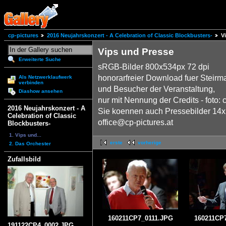
cp-pictures
2016 Neujahrskonzert - A Celebration of Classic Blockbusters-
V
Vips und Presse
Erweiterte Suche
sRGB-Bilder 800x534px 72 dpi
honorarfreier Download fuer Steirm
Als Netzwerklaufwerk
verbinden
und Besucher der Veranstaltung,
Diashow ansehen
nur mit Nennung der Credits - foto: 
2016 Neujahrskonzert - A
Sie koennen auch Pressebilder 14x2
Celebration of Classic
office@cp-pictures.at
Blockbusters-
1. Vips und...
erste
vorherige
2. Das Orchester
Zufallsbild
160211CP7_0111.JPG
160211CP
191122CP4_0002.JPG