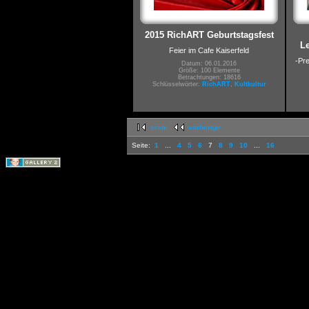
2015 RichART Geburtstagsfest
L
Feier im Cafe Kaiserfeld
-Pr
Datum: 06.01.2016
Größe: 100 Elemente
Betrachtungen: 18616
Schlüsselwörter:
RichART
,
Kultkultur
erste
vorherige
Seite:
1
...
4
5
6
7
8
9
10
...
16