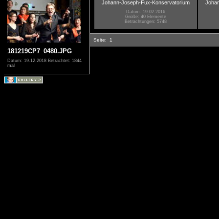
Johann-Joseph-Fux-Konservatorium
Joha
Datum: 19.02.2016
Größe: 40 Elemente
Betrachtungen: 5748
Seite:
1
181219CP7_0480.JPG
Datum: 19.12.2018
Betrachtet: 1844
mal