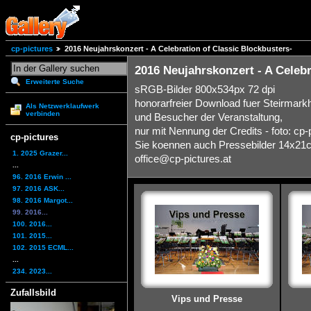
cp-pictures
2016 Neujahrskonzert - A Celebration of Classic Blockbusters-
2016 Neujahrskonzert - A Celebr
Erweiterte Suche
sRGB-Bilder 800x534px 72 dpi
honorarfreier Download fuer Steirmark
Als Netzwerklaufwerk
verbinden
und Besucher der Veranstaltung,
nur mit Nennung der Credits - foto: cp-
cp-pictures
Sie koennen auch Pressebilder 14x21cm 
1. 2025 Grazer...
office@cp-pictures.at
...
96. 2016 Erwin ...
97. 2016 ASK...
98. 2016 Margot...
99. 2016...
100. 2016...
101. 2015...
102. 2015 ECML...
...
234. 2023...
Zufallsbild
Vips und Presse