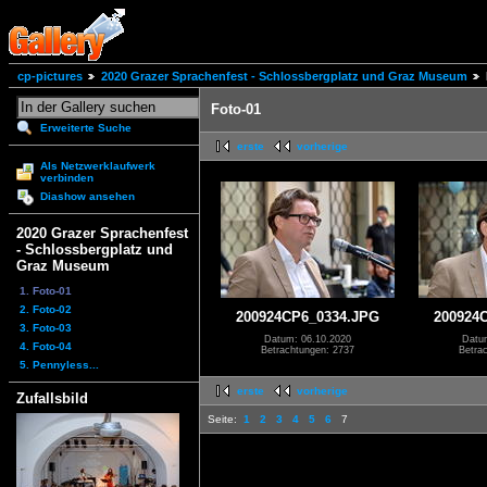
cp-pictures
2020 Grazer Sprachenfest - Schlossbergplatz und Graz Museum
Foto-01
Erweiterte Suche
erste
vorherige
Als Netzwerklaufwerk
verbinden
Diashow ansehen
2020 Grazer Sprachenfest
- Schlossbergplatz und
Graz Museum
1. Foto-01
2. Foto-02
200924CP6_0334.JPG
200924
3. Foto-03
Datum: 06.10.2020
Datu
4. Foto-04
Betrachtungen: 2737
Betra
5. Pennyless...
erste
vorherige
Zufallsbild
Seite:
1
2
3
4
5
6
7