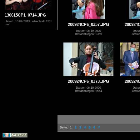
130615CP1_0714.JPG
Datum: 15.06.2013
Betrachtet: 1318
200924CP6_0357.JPG
200924
mal
Datum: 06.10.2020
Datu
Betrachtungen: 9355
Betra
200924CP6_0373.JPG
200924
Datum: 06.10.2020
Datu
Betrachtungen: 8564
Betra
Seite:
1
2
3
4
5
6
7