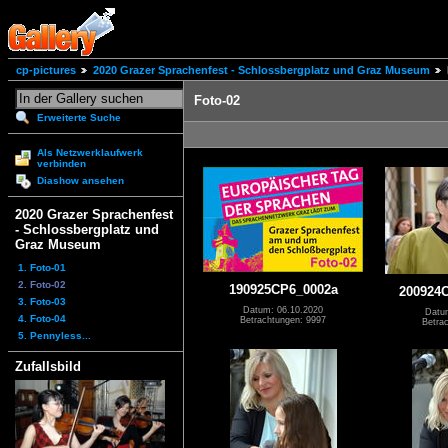
cp-pictures
2020 Grazer Sprachenfest - Schlossbergplatz und Graz Museum
Foto-02
Erweiterte Suche
Als Netzwerklaufwerk
verbinden
Diashow ansehen
2020 Grazer Sprachenfest
- Schlossbergplatz und
Graz Museum
1. Foto-01
2. Foto-02
190925CP6_0002a
200924
3. Foto-03
Datum: 06.10.2020
Datu
4. Foto-04
Betrachtungen: 9997
Betra
5. Pennyless...
Zufallsbild