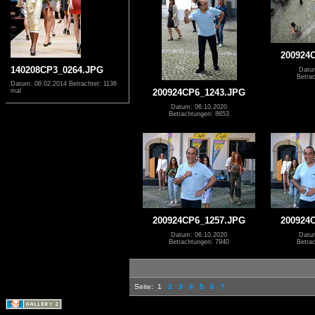
200924
140208CP3_0264.JPG
Datu
Betra
Datum: 08.02.2014
Betrachtet: 1136
200924CP6_1243.JPG
mal
Datum: 06.10.2020
Betrachtungen: 8653
200924CP6_1257.JPG
200924
Datum: 06.10.2020
Datu
Betrachtungen: 7940
Betra
Seite:
1
2
3
4
5
6
7