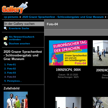
cp-pictures
2020 Grazer Sprachenfest - Schlossbergplatz und Graz Museum
Foto-04
Erweiterte Suche
Als Netzwerklaufwerk
verbinden
Diashow ansehen
2020 Grazer Sprachenfest
- Schlossbergplatz und
Graz Museum
1. Foto-01
2. Foto-02
190925CP6_0004
200924
3. Foto-03
Datum: 06.10.2020
Datu
4. Foto-04
Betrachtungen: 9425
Betra
5. Pennyless...
Zufallsbild