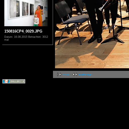
150816CP4_0029.JPG
Datum: 16.08.2015
Betrachtet: 3012
mal
erste
vorherige