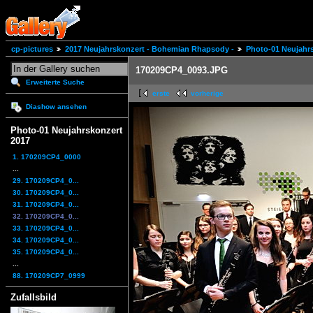
cp-pictures
2017 Neujahrskonzert - Bohemian Rhapsody -
Photo-01 Neujahr
170209CP4_0093.JPG
Erweiterte Suche
erste
vorherige
Diashow ansehen
Photo-01 Neujahrskonzert
2017
1. 170209CP4_0000
...
29. 170209CP4_0...
30. 170209CP4_0...
31. 170209CP4_0...
32. 170209CP4_0...
33. 170209CP4_0...
34. 170209CP4_0...
35. 170209CP4_0...
...
88. 170209CP7_0999
Zufallsbild