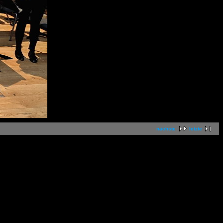
nächste
letzte