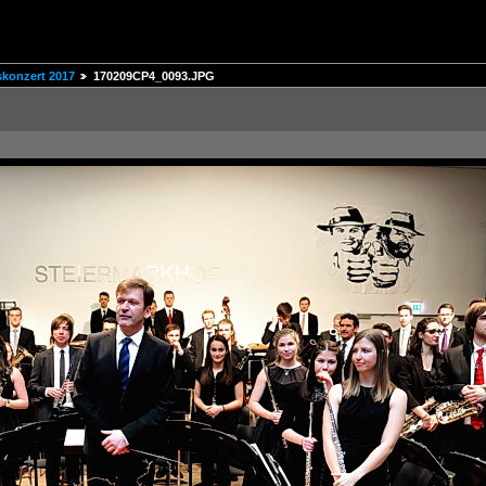
skonzert 2017
170209CP4_0093.JPG