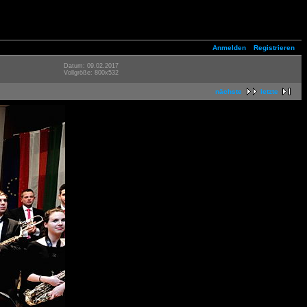
Anmelden
Registrieren
Datum: 09.02.2017
Vollgröße: 800x532
nächste
letzte