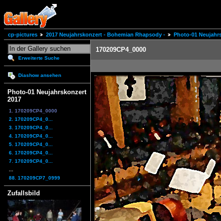
cp-pictures
2017 Neujahrskonzert - Bohemian Rhapsody -
Photo-01 Neujahr
170209CP4_0000
Erweiterte Suche
Diashow ansehen
Photo-01 Neujahrskonzert
2017
1. 170209CP4_0000
2. 170209CP4_0...
3. 170209CP4_0...
4. 170209CP4_0...
5. 170209CP4_0...
6. 170209CP4_0...
7. 170209CP4_0...
...
88. 170209CP7_0999
Zufallsbild