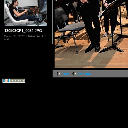
130503CP1_0034.JPG
Datum: 01.02.2013
Betrachtet: 918
mal
erste
vorherige