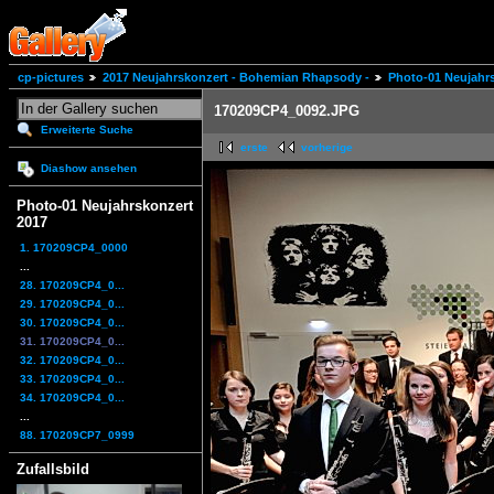
cp-pictures
2017 Neujahrskonzert - Bohemian Rhapsody -
Photo-01 Neujahr
170209CP4_0092.JPG
Erweiterte Suche
erste
vorherige
Diashow ansehen
Photo-01 Neujahrskonzert
2017
1. 170209CP4_0000
...
28. 170209CP4_0...
29. 170209CP4_0...
30. 170209CP4_0...
31. 170209CP4_0...
32. 170209CP4_0...
33. 170209CP4_0...
34. 170209CP4_0...
...
88. 170209CP7_0999
Zufallsbild