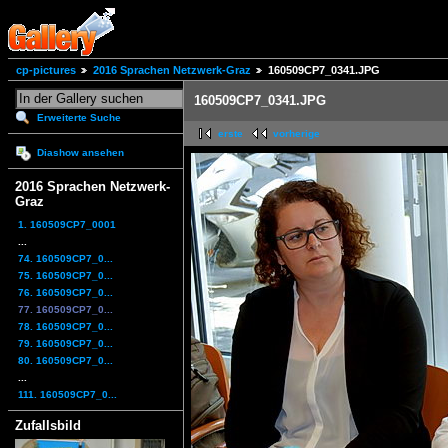
cp-pictures
2016 Sprachen Netzwerk-Graz
160509CP7_0341.JPG
160509CP7_0341.JPG
Erweiterte Suche
erste
vorherige
Diashow ansehen
2016 Sprachen Netzwerk-
Graz
1. 160509CP7_0001
...
74. 160509CP7_0...
75. 160509CP7_0...
76. 160509CP7_0...
77. 160509CP7_0...
78. 160509CP7_0...
79. 160509CP7_0...
80. 160509CP7_0...
...
111. 160509CP7_0...
Zufallsbild