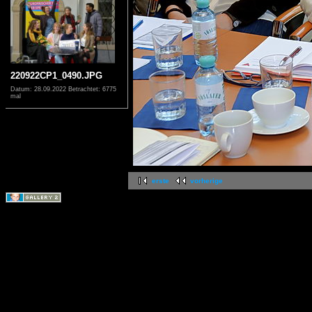
220922CP1_0490.JPG
Datum: 28.09.2022
Betrachtet: 6775
mal
erste
vorherige