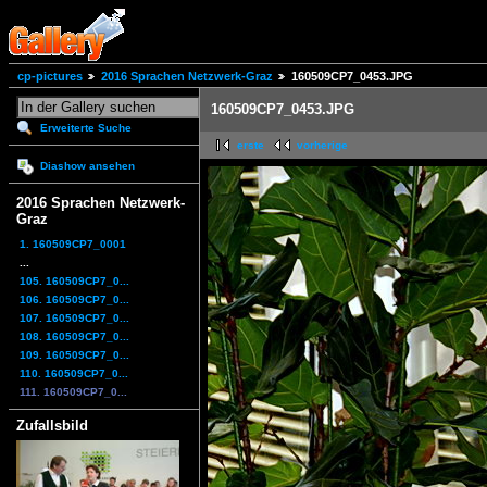
cp-pictures
2016 Sprachen Netzwerk-Graz
160509CP7_0453.JPG
160509CP7_0453.JPG
Erweiterte Suche
erste
vorherige
Diashow ansehen
2016 Sprachen Netzwerk-
Graz
1. 160509CP7_0001
...
105. 160509CP7_0...
106. 160509CP7_0...
107. 160509CP7_0...
108. 160509CP7_0...
109. 160509CP7_0...
110. 160509CP7_0...
111. 160509CP7_0...
Zufallsbild