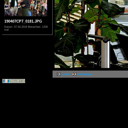
190407CP7_0181.JPG
Datum: 07.04.2019
Betrachtet: 1209
mal
erste
vorherige