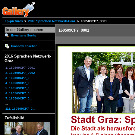
cp-pictures
2016 Sprachen Netzwerk-Graz
160509CP7_0001
160509CP7_0001
Erweiterte Suche
Diashow ansehen
2016 Sprachen Netzwerk-
Graz
1. 160509CP7_0001
2. 160509CP7_0002
3. 160509CP7_0...
4. 160509CP7_0...
5. 160509CP7_0...
6. 160509CP7_0...
7. 160509CP7_0...
...
111. 160509CP7_0...
Zufallsbild