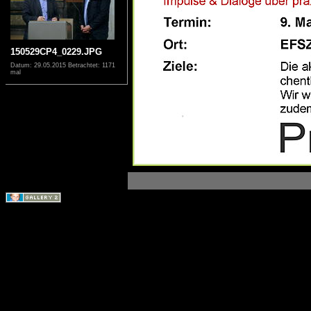
150529CP4_0229.JPG
Datum: 29.05.2015
Betrachtet: 1171
mal