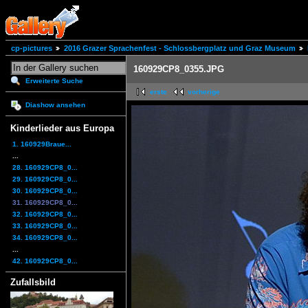
cp-pictures
2016 Grazer Sprachenfest - Schlossbergplatz und Graz Museum
160929CP8_0355.JPG
Erweiterte Suche
erste
vorherige
Diashow ansehen
Kinderlieder aus Europa
1. 160929Braue...
...
28. 160929CP8_0...
29. 160929CP8_0...
30. 160929CP8_0...
31. 160929CP8_0...
32. 160929CP8_0...
33. 160929CP8_0...
34. 160929CP8_0...
...
42. 160929CP8_0...
Zufallsbild