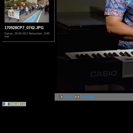
170928CP7_0742.JPG
Datum: 28.09.2017
Betrachtet: 2195
mal
erste
vorherige