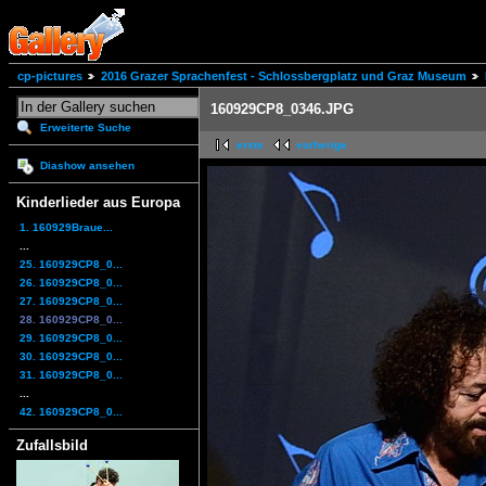
cp-pictures
2016 Grazer Sprachenfest - Schlossbergplatz und Graz Museum
160929CP8_0346.JPG
Erweiterte Suche
erste
vorherige
Diashow ansehen
Kinderlieder aus Europa
1. 160929Braue...
...
25. 160929CP8_0...
26. 160929CP8_0...
27. 160929CP8_0...
28. 160929CP8_0...
29. 160929CP8_0...
30. 160929CP8_0...
31. 160929CP8_0...
...
42. 160929CP8_0...
Zufallsbild