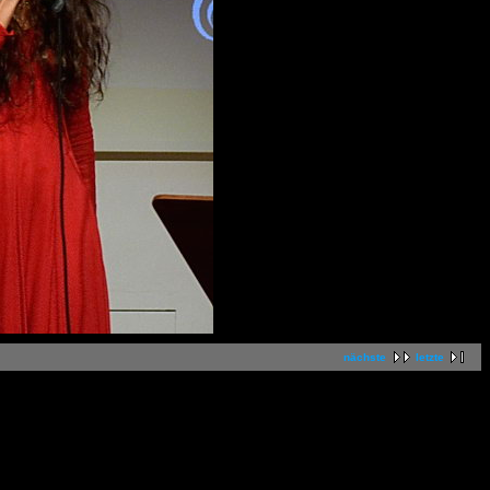
nächste
letzte