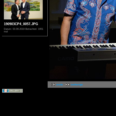
190903CP4_0057.JPG
Datum: 03.09.2019
Betrachtet: 1951
mal
erste
vorherige