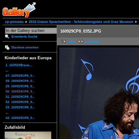
cp-pictures
2016 Grazer Sprachenfest - Schlossbergplatz und Graz Museum
160929CP8_0352.JPG
Erweiterte Suche
erste
vorherige
Diashow ansehen
Kinderlieder aus Europa
1. 160929Braue...
...
27. 160929CP8_0...
28. 160929CP8_0...
29. 160929CP8_0...
30. 160929CP8_0...
31. 160929CP8_0...
32. 160929CP8_0...
33. 160929CP8_0...
...
42. 160929CP8_0...
Zufallsbild