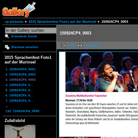
cp-pictures
2015 Sprachenfest Foto1 auf der Murinsel
150924CP4_0003
150924CP4_0003
Erweiterte Suche
erste
vorherige
Diashow ansehen
2015 Sprachenfest Foto1
auf der Murinsel
1. 150924CP4_0001
2. 150924CP4_0002
3. 150924CP4_0003
4. 150924CP4_0...
5. 150924CP4_0...
6. 150924CP4_0...
7. 150924CP4_0...
...
132. 150924CP4_0999
Zufallsbild