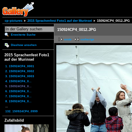
cp-pictures
2015 Sprachenfest Foto1 auf der Murinsel
150924CP4_0012.JPG
150924CP4_0012.JPG
Erweiterte Suche
erste
vorherige
Diashow ansehen
2015 Sprachenfest Foto1
auf der Murinsel
1. 150924CP4_0001
2. 150924CP4_0002
3. 150924CP4_0003
4. 150924CP4_0...
5. 150924CP4_0...
6. 150924CP4_0...
7. 150924CP4_0...
8. 150924CP4_0...
...
132. 150924CP4_0999
Zufallsbild