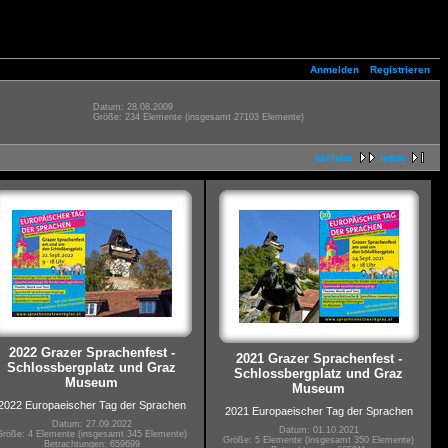
Anmelden
Registrieren
Datum: 28.08.2009
Größe: 234 Elemente (insgesamt 27103 Elemente)
nächste
letzte
2022 Grazer Sprachenfest -
2021 Grazer Sprachenfest -
Schlossbergplatz und Graz
Schlossbergplatz und Graz
Museum
Museum
2022 Europaeischer Tag der Sprachen
2021 Europaeischer Tag der Sprachen
Datum: 27.09.2022
Datum: 01.10.2021
Größe: 4 Elemente (insgesamt 345 Elemente)
Größe: 5 Elemente (insgesamt 350 Elemente)
Betrachtungen: 659699