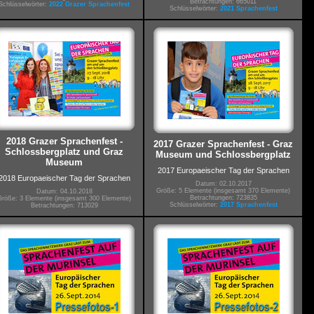
Betrachtungen: 665011
Schlüsselwörter:
2022 Grazer Sprachenfest
Schlüsselwörter:
2021 Sprachenfest
2018 Grazer Sprachenfest -
2017 Grazer Sprachenfest - Graz
Schlossbergplatz und Graz
Museum und Schlossbergplatz
Museum
2017 Europaeischer Tag der Sprachen
2018 Europaeischer Tag der Sprachen
Datum: 02.10.2017
Größe: 5 Elemente (insgesamt 370 Elemente)
Datum: 04.10.2018
Betrachtungen: 723835
Größe: 3 Elemente (insgesamt 300 Elemente)
Schlüsselwörter:
2017 Sprachenfest
Betrachtungen: 713029