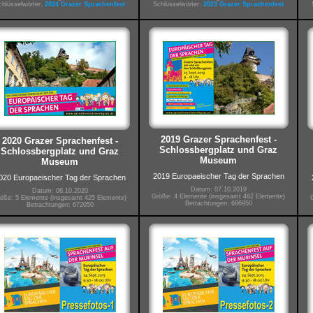
chlüsselwörter:
2024 Grazer Sprachenfest
Schlüsselwörter:
2023 Grazer Sprachenfest
2019 Grazer Sprachenfest -
2020 Grazer Sprachenfest -
Schlossbergplatz und Graz
Schlossbergplatz und Graz
Museum
Museum
2019 Europaeischer Tag der Sprachen
020 Europaeischer Tag der Sprachen
Datum: 07.10.2019
Datum: 06.10.2020
Größe: 4 Elemente (insgesamt 462 Elemente)
öße: 5 Elemente (insgesamt 425 Elemente)
Betrachtungen: 686950
Betrachtungen: 672050