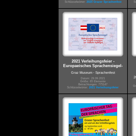
Schlüsselwörter:
2025 Grazer Sprachenfest
S
2021 Verleihungsfeier -
Europaeisches Sprachensiegel-
Graz Museum - Sprachenfest
2
Datum: 29.09.2021
Größe: 65 Elemente
Betrachtungen: 775147
Gr
Schlüsselwörter:
2021 Verleihungsfeier