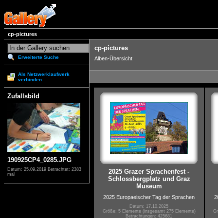
cp-pictures
cp-pictures
Erweiterte Suche
Alben-Übersicht
Als Netzwerklaufwerk
verbinden
Zufallsbild
190925CP4_0285.JPG
Datum: 25.09.2019
Betrachtet: 2383
2025 Grazer Sprachenfest -
mal
Schlossbergplatz und Graz
Museum
2025 Europaeischer Tag der Sprachen
2
Datum: 17.10.2025
Größe: 5 Elemente (insgesamt 275 Elemente)
Gr
Betrachtungen: 425681