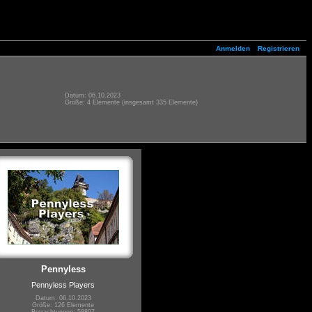
Anmelden
Registrieren
Datum: 06.10.2023
Größe: 4 Elemente (insgesamt 335 Elemente)
Pennyless
Pennyless Players
Datum: 06.10.2023
Größe: 126 Elemente