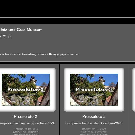
gplatz und Graz Museum
 72 dpi
e honorarfrei bestellen, unter - office@cp-pictures.at
Pressefoto-2
Pressefoto-3
uropaeischer Tag der Sprachen-2023
Europaeischer Tag der Sprachen-2023
Datum: 06.10.2023
Datum: 06.10.2023
Größe: 60 Elemente
Größe: 81 Elemente