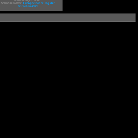
Betrachtungen: 58897
Schlüsselwörter:
Europaeischer Tag der
Sprachen-2023