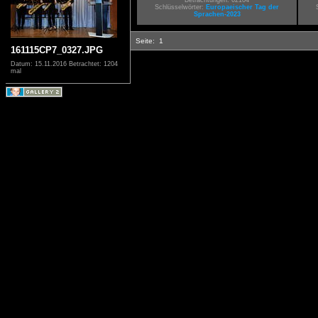
Betrachtungen: 62104
Schlüsselwörter:
Europaeischer Tag der
Sprachen-2023
Seite:
1
161115CP7_0327.JPG
Datum: 15.11.2016
Betrachtet: 1204
mal