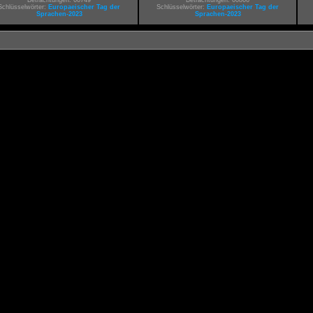
Betrachtungen: 60749
Betrachtungen: 60866
Schlüsselwörter:
Europaeischer Tag der
Schlüsselwörter:
Europaeischer Tag der
Sprachen-2023
Sprachen-2023