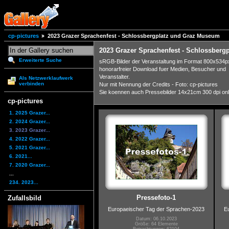
cp-pictures
2023 Grazer Sprachenfest - Schlossbergplatz und Graz Museum
2023 Grazer Sprachenfest - Schlossber
Erweiterte Suche
sRGB-Bilder der Veranstaltung im Format 800x534px
honorarfreier Download fuer Medien, Besucher und
Veranstalter.
Als Netzwerklaufwerk
verbinden
Nur mit Nennung der Credits - Foto: cp-pictures
Sie koennen auch Pressebilder 14x21cm 300 dpi onlin
cp-pictures
1. 2025 Grazer...
2. 2024 Grazer...
3. 2023 Grazer...
4. 2022 Grazer...
5. 2021 Grazer...
6. 2021...
7. 2020 Grazer...
...
234. 2023...
Pressefoto-1
Zufallsbild
Europaeischer Tag der Sprachen-2023
E
Datum: 06.10.2023
Größe: 64 Elemente