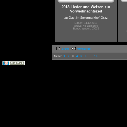
2018 Lieder und Weisen zur
Vorweihnachtszeit
zu Gast im Steiermarkhof-Graz
Datum: 14.12.2018
Größe: 45 Elemente
Betrachtungen: 55035
erste
vorherige
Seite:
1
2
3
4
5
6
...
16