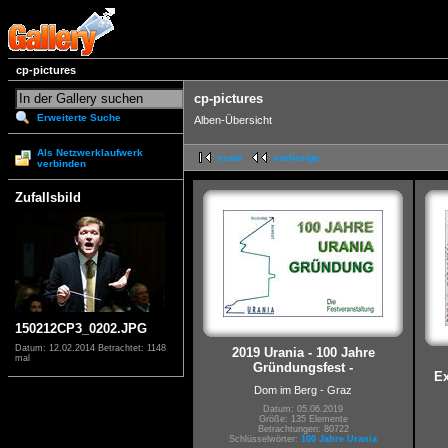
cp-pictures
cp-pictures
Erweiterte Suche
Alben-Übersicht
Als Netzwerklaufwerk
erste
vorherige
verbinden
Zufallsbild
150212CP3_0202.JPG
Datum: 12.02.2014
Betrachtet: 1148
2019 Urania - 100 Jahre
mal
Gründungsfest -
Ex
Dom im Berg - Graz
Datum: 05.06.2019
Größe: 135 Elemente
Betrachtungen: 80722
Schlüsselwörter:
100 Jahre Urania