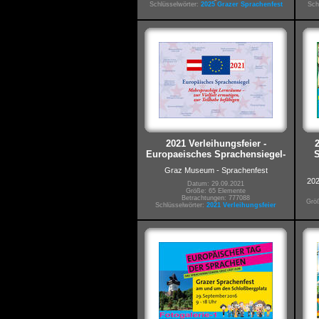
Schlüsselwörter:
2025 Grazer Sprachenfest
Sch
2021 Verleihungsfeier -
Europaeisches Sprachensiegel-
S
Graz Museum - Sprachenfest
202
Datum: 29.09.2021
Größe: 65 Elemente
Betrachtungen: 777088
Größ
Schlüsselwörter:
2021 Verleihungsfeier