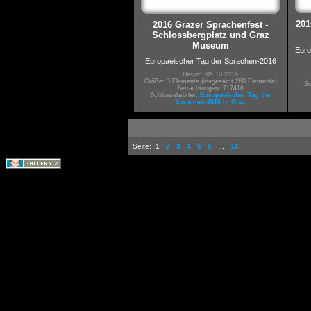
201
2016 Grazer Sprachenfest -
Schlossbergplatz und Graz
Museum
Euro
Europaeischer Tag der Sprachen-2016
Datum: 05.10.2016
Größe: 3 Elemente (insgesamt 260 Elemente)
Sc
Betrachtungen: 717416
Schlüsselwörter:
Europaeischer Tag der
Sprachen-2016 in Graz
Seite:
1
2
3
4
5
6
...
16