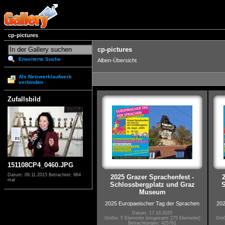
cp-pictures
cp-pictures
Erweiterte Suche
Alben-Übersicht
Als Netzwerklaufwerk
verbinden
Zufallsbild
151108CP4_0460.JPG
Datum: 09.11.2015
Betrachtet: 964
2025 Grazer Sprachenfest -
mal
Schlossbergplatz und Graz
S
Museum
2025 Europaeischer Tag der Sprachen
202
Datum: 17.10.2025
Größe: 5 Elemente (insgesamt 275 Elemente)
Größ
Betrachtungen: 425761