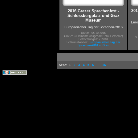
201
2016 Grazer Sprachenfest -
Schlossbergplatz und Graz
Museum
Euro
Europaeischer Tag der Sprachen-2016
Datum: 05.10.2016
Größe: 3 Elemente (insgesamt 260 Elemente)
Sc
Betrachtungen: 715581
Schlüsselwörter:
Europaeischer Tag der
Sprachen-2016 in Graz
Seite:
1
2
3
4
5
6
...
16