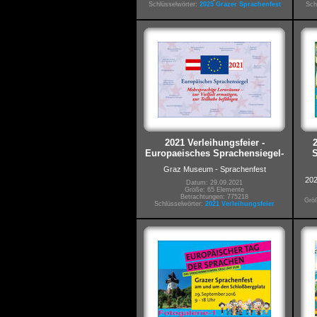
Schlüsselwörter:
2025 Grazer Sprachenfest
Sch
2021 Verleihungsfeier -
Europaeisches Sprachensiegel-
S
Graz Museum - Sprachenfest
202
Datum: 29.09.2021
Größe: 65 Elemente
Betrachtungen: 775218
Größ
Schlüsselwörter:
2021 Verleihungsfeier