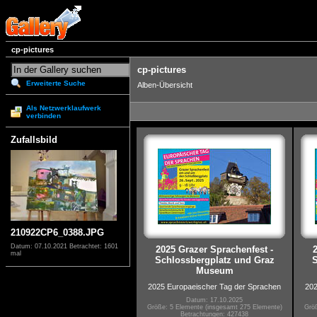
cp-pictures
cp-pictures
Erweiterte Suche
Alben-Übersicht
Als Netzwerklaufwerk
verbinden
Zufallsbild
210922CP6_0388.JPG
Datum: 07.10.2021
Betrachtet: 1601
2025 Grazer Sprachenfest -
mal
Schlossbergplatz und Graz
S
Museum
2025 Europaeischer Tag der Sprachen
202
Datum: 17.10.2025
Größe: 5 Elemente (insgesamt 275 Elemente)
Größ
Betrachtungen: 427438