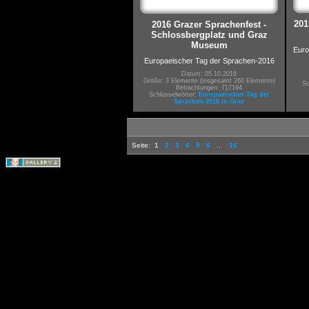
201
2016 Grazer Sprachenfest -
Schlossbergplatz und Graz
Museum
Euro
Europaeischer Tag der Sprachen-2016
Datum: 05.10.2016
Größe: 3 Elemente (insgesamt 260 Elemente)
Sc
Betrachtungen: 717194
Schlüsselwörter:
Europaeischer Tag der
Sprachen-2016 in Graz
Seite:
1
2
3
4
5
6
...
16