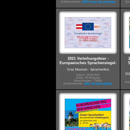
Schlüsselwörter:
2025 Grazer Sprachenfest
Sch
2021 Verleihungsfeier -
Europaeisches Sprachensiegel-
S
Graz Museum - Sprachenfest
202
Datum: 29.09.2021
Größe: 65 Elemente
Betrachtungen: 776854
Größ
Schlüsselwörter:
2021 Verleihungsfeier