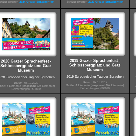
chlüsselwörter:
2024 Grazer Sprachenfest
Schlüsselwörter:
2023 Grazer Sprachenfest
2019 Grazer Sprachenfest -
2020 Grazer Sprachenfest -
Schlossbergplatz und Graz
Schlossbergplatz und Graz
Museum
Museum
2019 Europaeischer Tag der Sprachen
020 Europaeischer Tag der Sprachen
Datum: 07.10.2019
Datum: 06.10.2020
Größe: 4 Elemente (insgesamt 462 Elemente)
öße: 5 Elemente (insgesamt 425 Elemente)
Betrachtungen: 688628
Betrachtungen: 673820