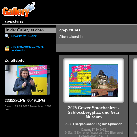
cp-pictures
cp-pictures
Erweiterte Suche
Alben-Übersicht
Als Netzwerklaufwerk
verbinden
Zufallsbild
220922CP6_0049.JPG
Datum: 29.09.2022
Betrachtet: 1266
2025 Grazer Sprachenfest -
mal
Schlossbergplatz und Graz
Museum
2025 Europaeischer Tag der Sprachen
2
Datum: 17.10.2025
Größe: 5 Elemente (insgesamt 275 Elemente)
Gr
Betrachtungen: 427477