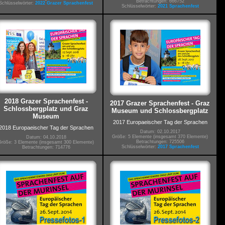
Betrachtungen: 666752
Schlüsselwörter:
2022 Grazer Sprachenfest
Schlüsselwörter:
2021 Sprachenfest
2018 Grazer Sprachenfest -
2017 Grazer Sprachenfest - Graz
Schlossbergplatz und Graz
Museum und Schlossbergplatz
Museum
2017 Europaeischer Tag der Sprachen
2018 Europaeischer Tag der Sprachen
Datum: 02.10.2017
Größe: 5 Elemente (insgesamt 370 Elemente)
Datum: 04.10.2018
Betrachtungen: 725506
Größe: 3 Elemente (insgesamt 300 Elemente)
Schlüsselwörter:
2017 Sprachenfest
Betrachtungen: 714776