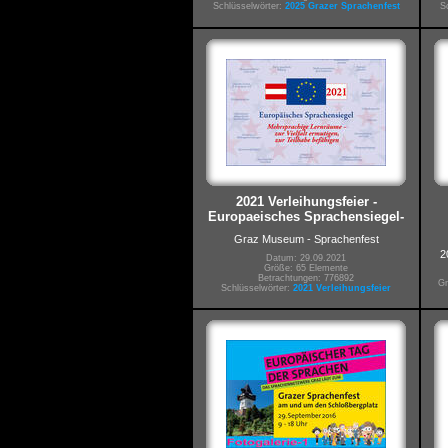
Schlüsselwörter:
2025 Grazer Sprachenfest
S
2021 Verleihungsfeier -
Europaeisches Sprachensiegel-
Graz Museum - Sprachenfest
2
Datum: 29.09.2021
Größe: 65 Elemente
Betrachtungen: 776892
Gr
Schlüsselwörter:
2021 Verleihungsfeier