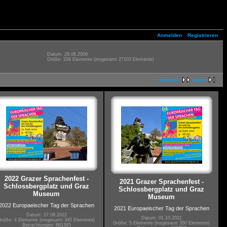
Anmelden
Registrieren
Datum: 28.08.2009
Größe: 234 Elemente (insgesamt 27103 Elemente)
nächste
letzte
2022 Grazer Sprachenfest -
2021 Grazer Sprachenfest -
Schlossbergplatz und Graz
Schlossbergplatz und Graz
Museum
Museum
2022 Europaeischer Tag der Sprachen
2021 Europaeischer Tag der Sprachen
Datum: 27.09.2022
Datum: 01.10.2021
Größe: 4 Elemente (insgesamt 345 Elemente)
Größe: 5 Elemente (insgesamt 350 Elemente)
Betrachtungen: 661365